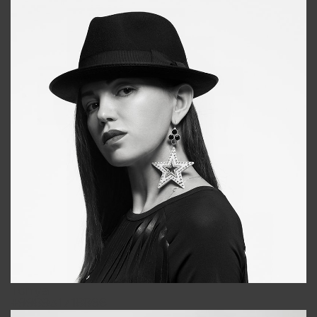
Tonya
+998931718866