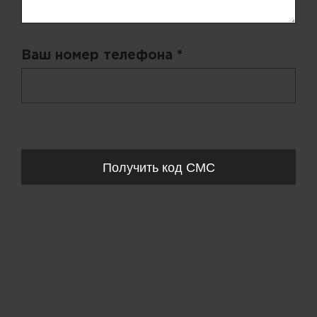
Ваш номер телефона *
+ 998
Запросы обрабатываются с 11:00-20:00 по будням (Пн-Пт)
Получить код СМС