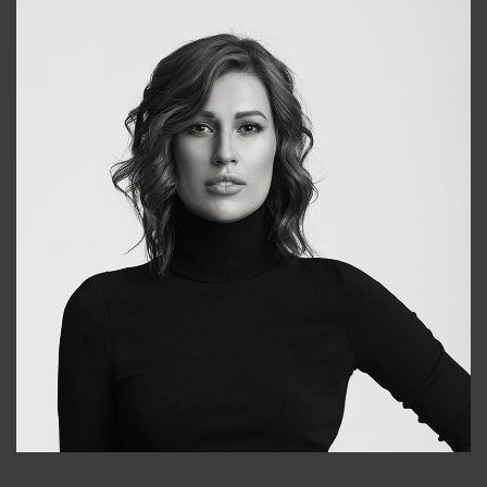
Elena
+998903282619