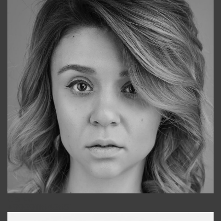
Galya
+998911648651