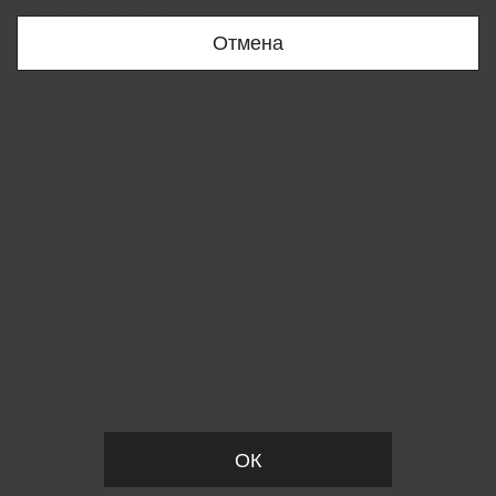
+998909166696
Отмена
Вы удалили товар из корзины
ОК