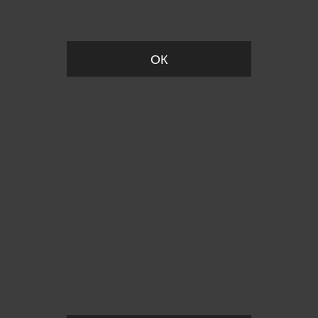
Вы удалили товар из корзины
ОК
Пожалуйста, установите размер