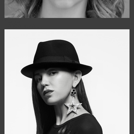
Galya
+998911648651