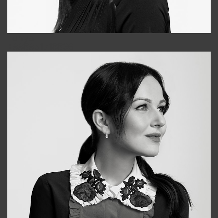
Tonya
+998931718866