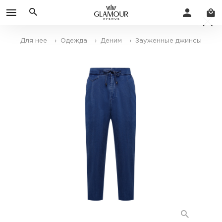
Для нее
› Одежда
› Деним
› Зауженные джинсы