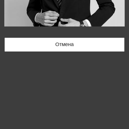
Bobur
+998909166696
Отмена