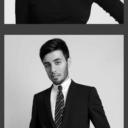
Elena
+998903282619