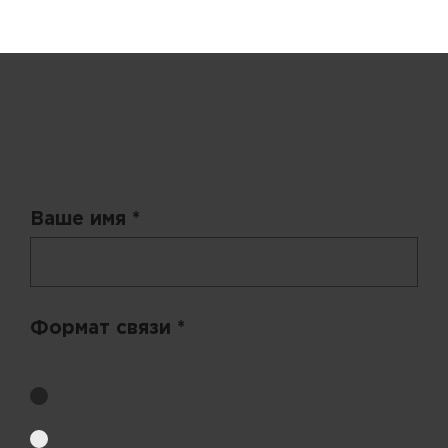
Запрос цены
Ваше имя *
Формат связи *
Выберите удобный способ получения цен.
Обратный звонок
Электронная почта