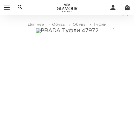
Для нее
› Обувь
› Обувь
› Туфли