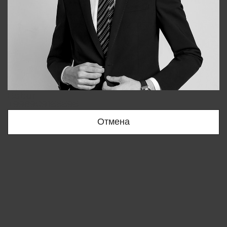
Bobur
+998909166696
Отмена