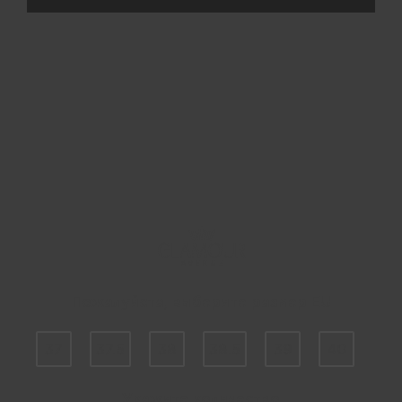
Пожалуйста, выберите размер EU
37
37.5
38
38.5
39
40
Укажите количество