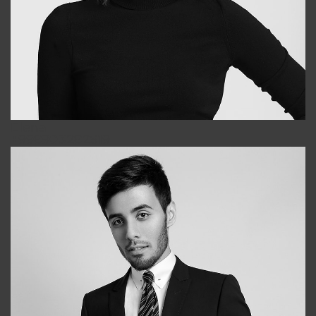
Elena
+998903282619