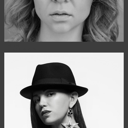
Galya
+998911648651