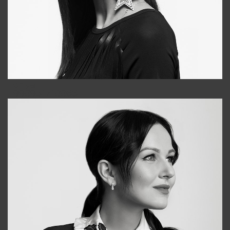
Tonya
+998931718866