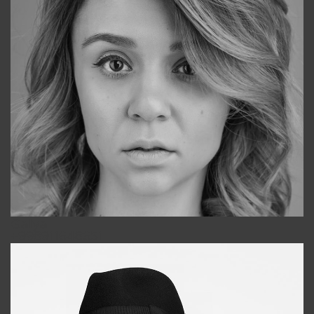
Galya
+998911648651