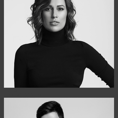
Elena
+998903282619