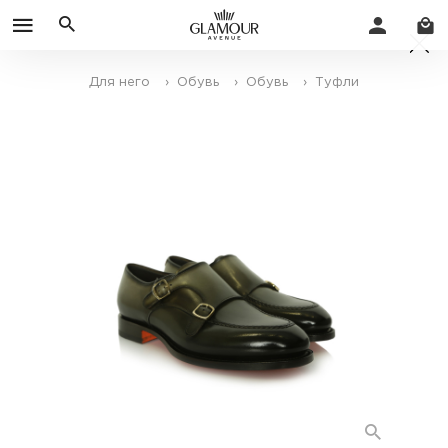
Для него
› Обувь
› Обувь
› Туфли