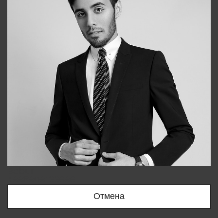
Bobur
+998909166696
Отмена