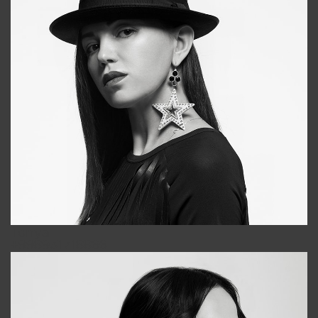
Tonya
+998931718866