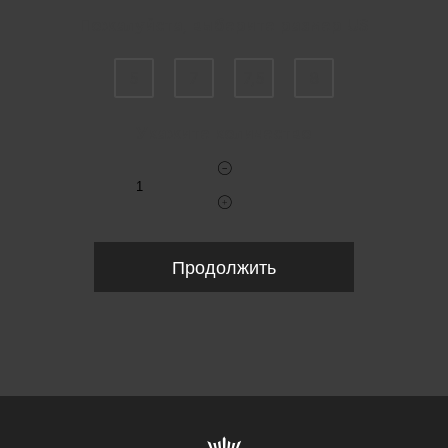
Пожалуйста, выберите размер US
5
7
7,5
8
Укажите количество
Продолжить