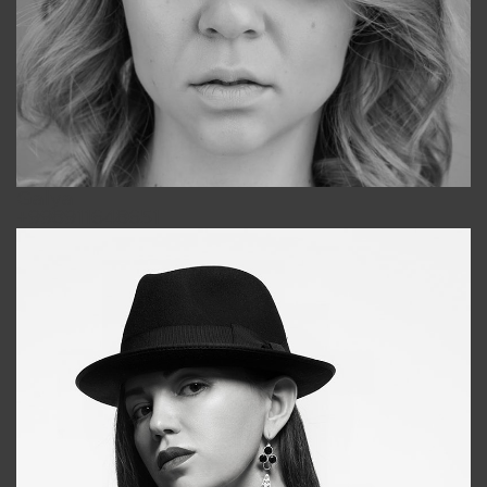
Galya
+998911648651