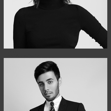
Elena
+998903282619