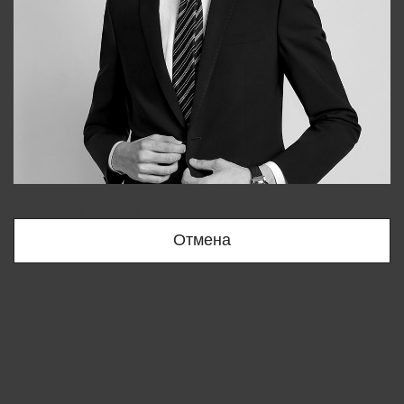
Bobur
+998909166696
Отмена