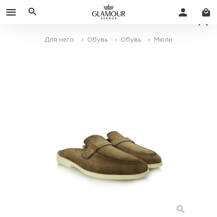
Для него
› Обувь
› Обувь
› Мюли