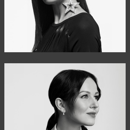
Tonya
+998931718866