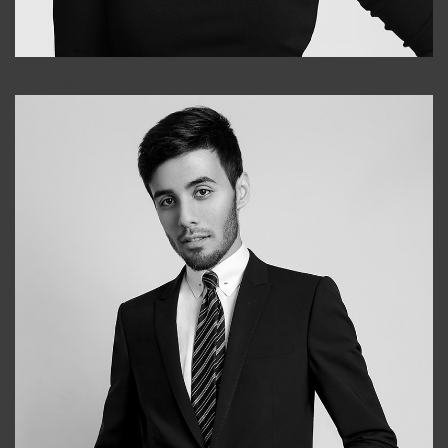
Elena
+998903282619