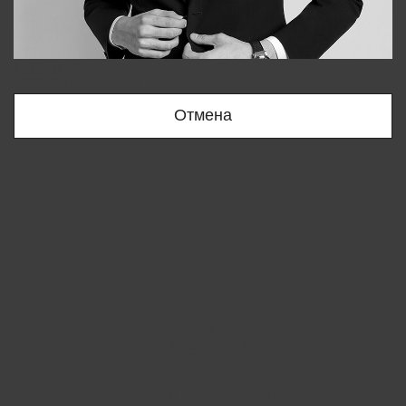
Bobur
+998909166696
Отмена
Вы удалили товар из корзины