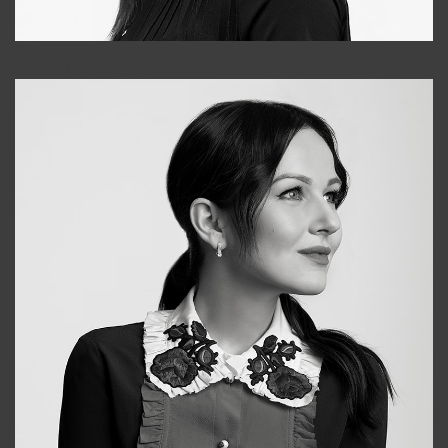
Tonya
+998931718866