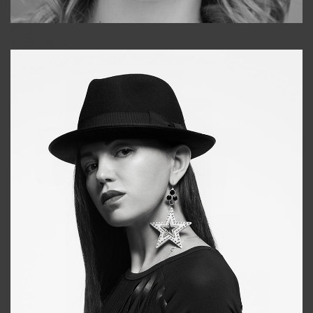
Galya
+998911648651