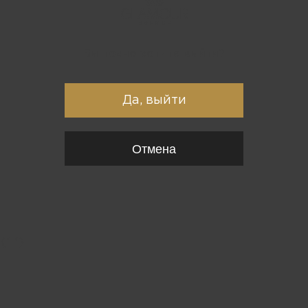
Вы точно хотите выйти?
Да, выйти
Отмена
{*
*}