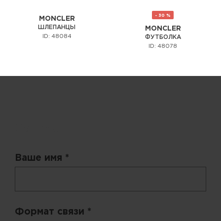
- 30 %
MONCLER
ШЛЕПАНЦЫ
MONCLER
ID: 48084
ФУТБОЛКА
ID: 48078
Запрос цены
Ваше имя *
Формат связи *