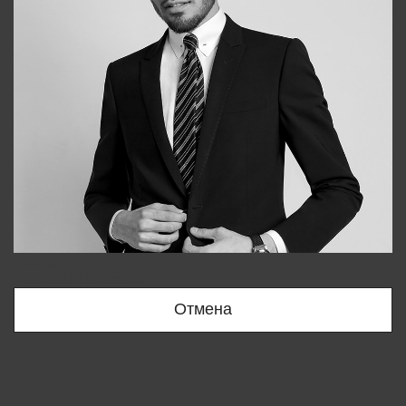
Bobur
+998909166696
Отмена