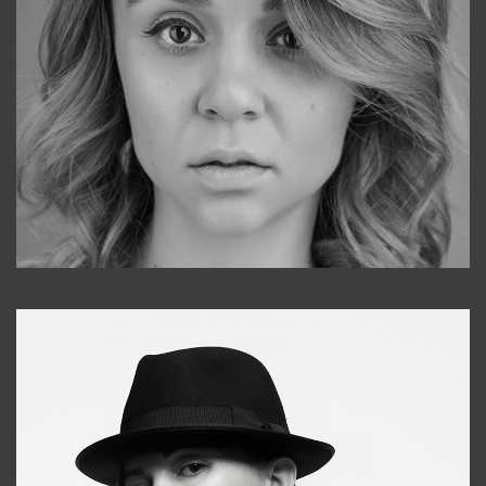
Galya
+998911648651