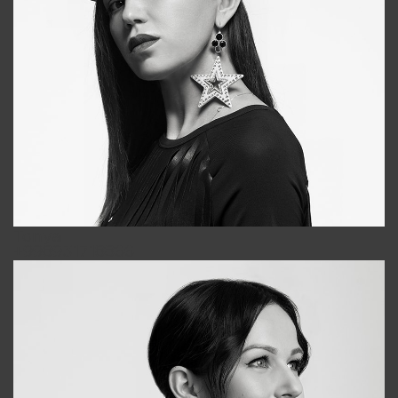
Tonya
+998931718866