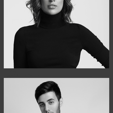
Elena
+998903282619