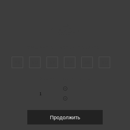
Пожалуйста, выберите размер IT
48
50
52
54
58
60
Укажите количество
Продолжить