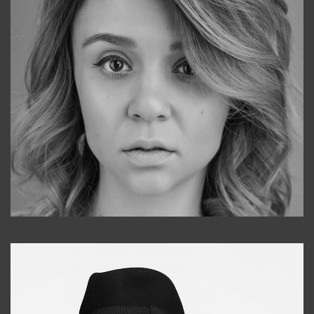
Galya
+998911648651