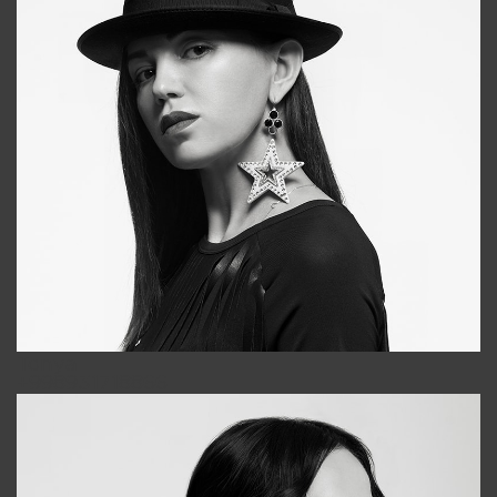
Tonya
+998931718866