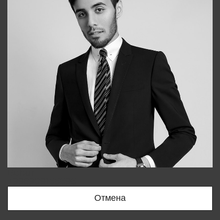
Bobur
+998909166696
Отмена