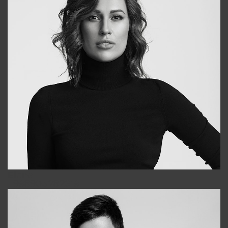
Elena
+998903282619