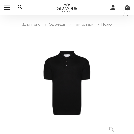
Для него
› Одежда
› Трикотаж
› Поло