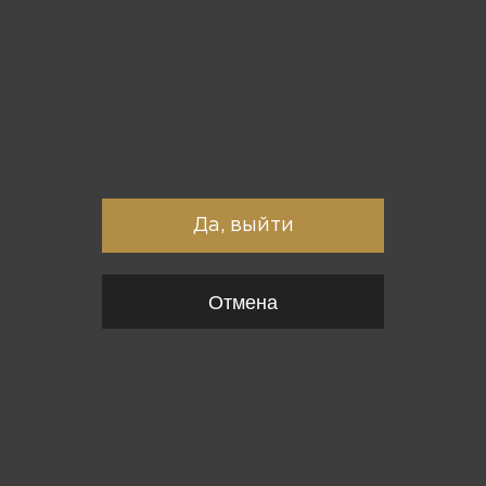
Вы точно хотите выйти?
Да, выйти
Отмена
{*
*}