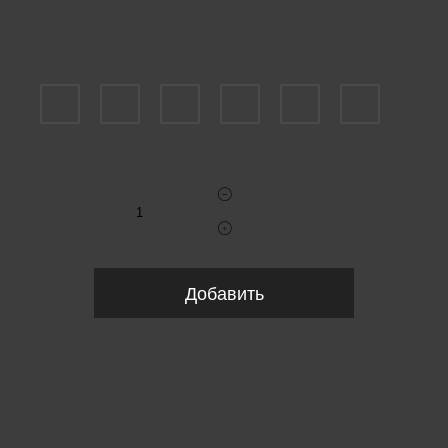
Пожалуйста, выберите размер IT
48
50
52
54
58
60
Укажите количество
Добавить