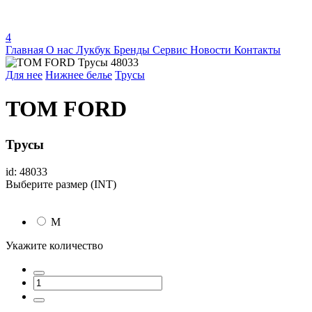
4
Главная
О нас
Лукбук
Бренды
Сервис
Новости
Контакты
Для нее
Нижнее белье
Трусы
TOM FORD
Трусы
id: 48033
Выберите размер (INT)
M
Укажите количество