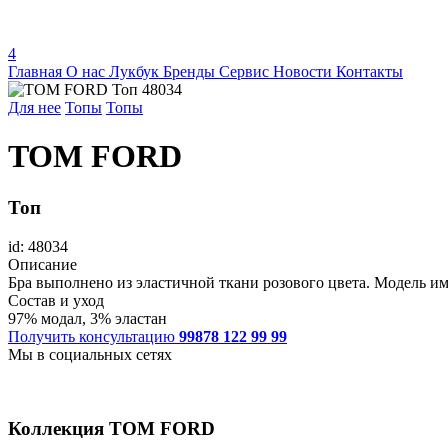
4
Главная
О нас
Лукбук
Бренды
Сервис
Новости
Контакты
Для нее
Топы
Топы
TOM FORD
Топ
id: 48034
Описание
Бра выполнено из эластичной ткани розового цвета. Модель им
Состав и уход
97% модал, 3% эластан
Получить консультацию
99878 122 99 99
Мы в социальных сетях
Коллекция
TOM FORD