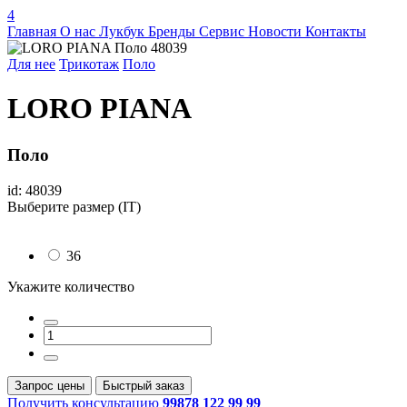
4
Главная
О нас
Лукбук
Бренды
Сервис
Новости
Контакты
Для нее
Трикотаж
Поло
LORO PIANA
Поло
id: 48039
Выберите размер (IT)
36
Укажите количество
Запрос цены
Быстрый заказ
Получить консультацию
99878 122 99 99