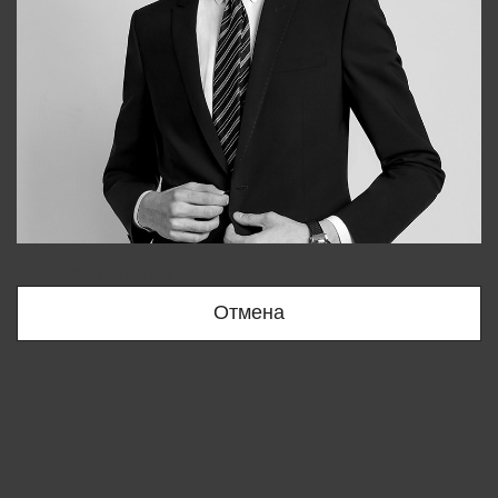
Bobur
+998909166696
Отмена