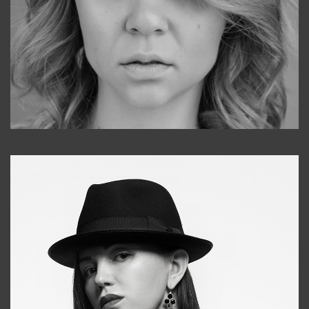
Galya
+998911648651