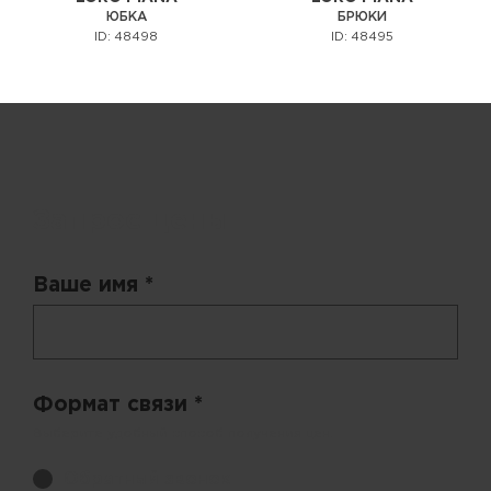
ЮБКА
БРЮКИ
ID: 48498
ID: 48495
Запрос цены
Ваше имя *
Формат связи *
Выберите удобный способ получения цен.
Обратный звонок