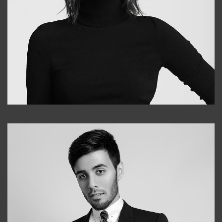
Elena
+998903282619