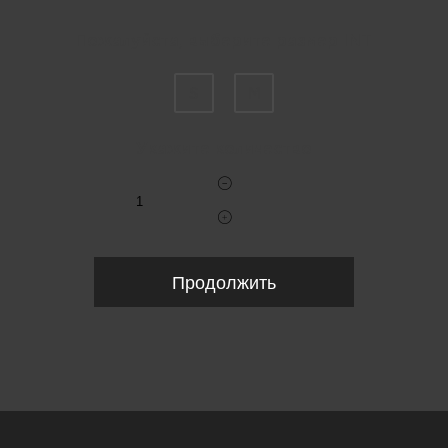
Пожалуйста, выберите размер INT
S
M
Укажите количество
Продолжить