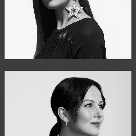
Tonya
+998931718866