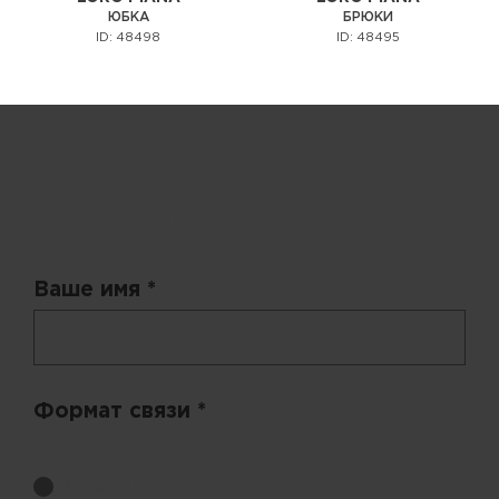
ЮБКА
БРЮКИ
ID: 48498
ID: 48495
Запрос цены
Ваше имя *
Формат связи *
Выберите удобный способ получения цен.
Обратный звонок