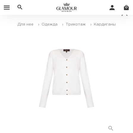
Для нее
› Одежда
› Трикотаж
› Кардиганы