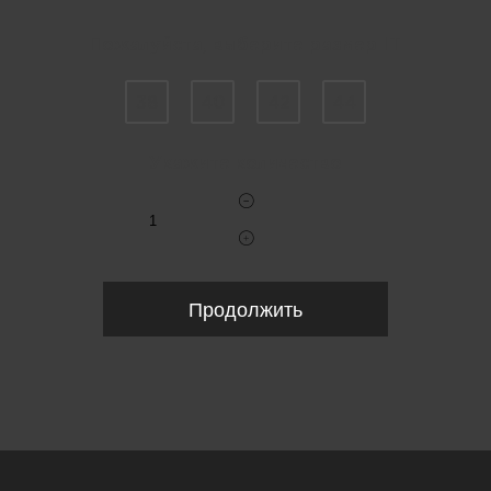
Пожалуйста, выберите размер IT
38
40
42
44
Укажите количество
Продолжить