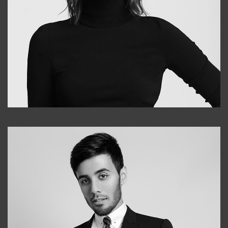
Elena
+998903282619