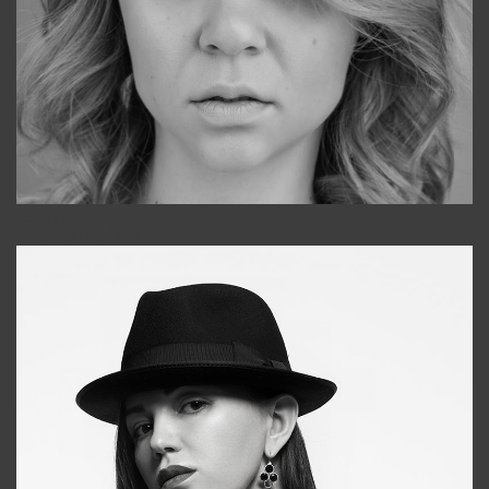
Galya
+998911648651