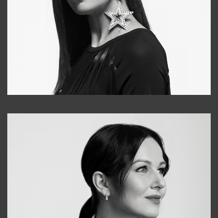
Tonya
+998931718866