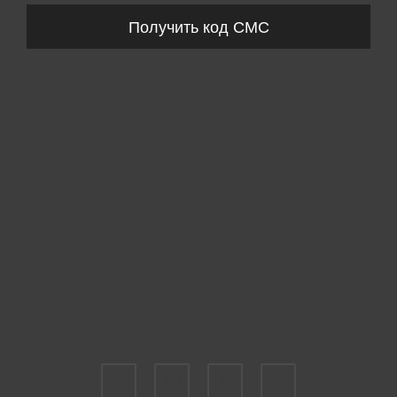
Получить код СМС
Пожалуйста, выберите размер IT
38
40
42
44