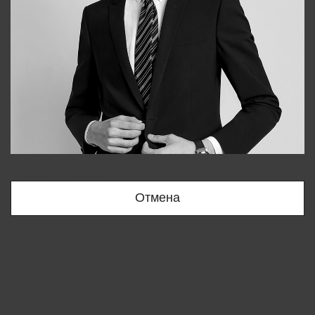
Bobur
+998909166696
Отмена