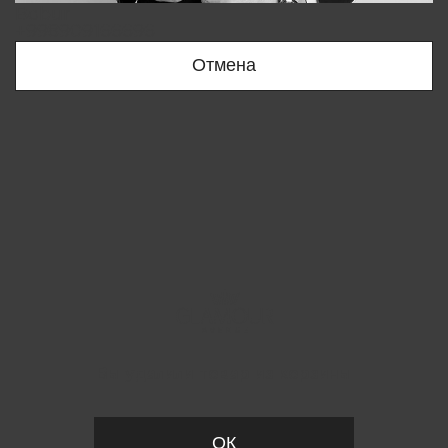
Bobur
+998909166696
Отмена
Вы удалили товар из корзины
ОК