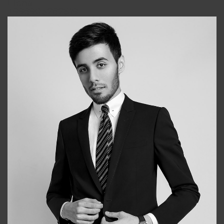
Elena
+998903282619