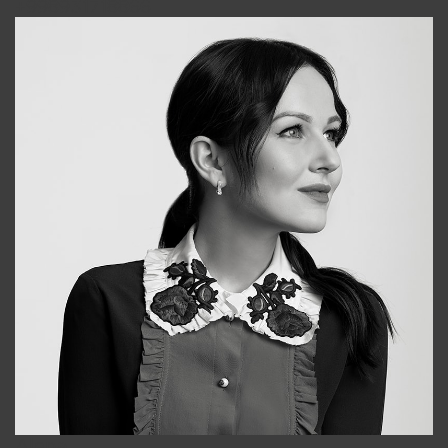
+998931718866
Alena