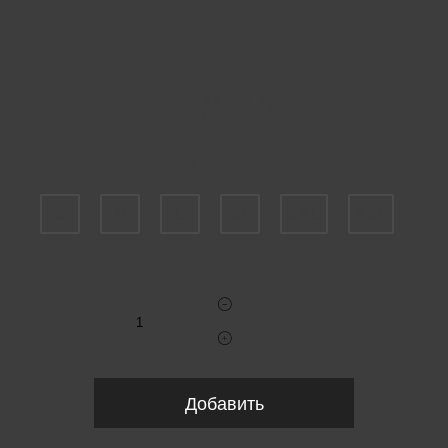
Пожалуйста, выберите размер INT
S
M
L
XL
XXL
3XL
Укажите количество
Добавить