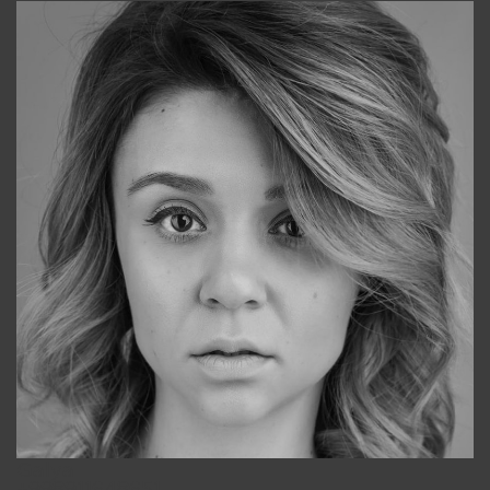
Galya
+998911648651