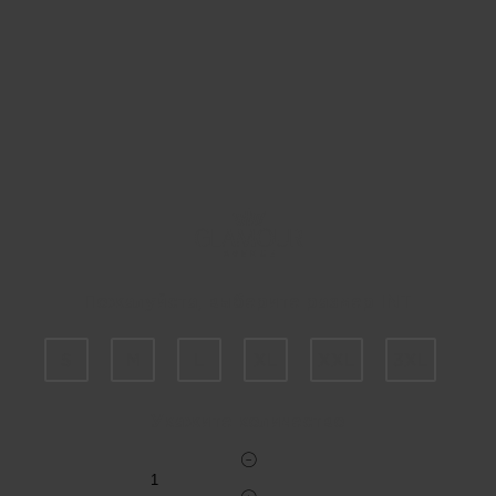
Пожалуйста, выберите размер INT
S
M
L
XL
XXL
3XL
Укажите количество