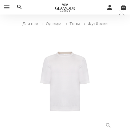
Для нее
› Одежда
› Топы
› Футболки