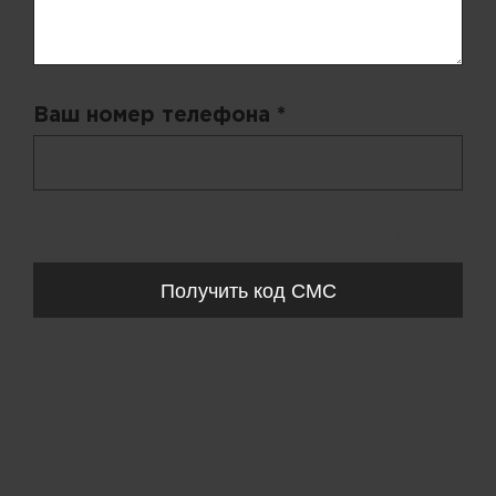
Ваш номер телефона *
+ 998
Запросы обрабатываются с 11:00-20:00 по будням (Пн-Пт)
Получить код СМС