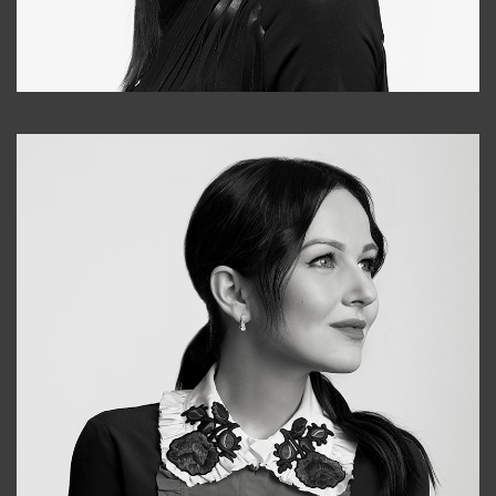
Tonya
+998931718866