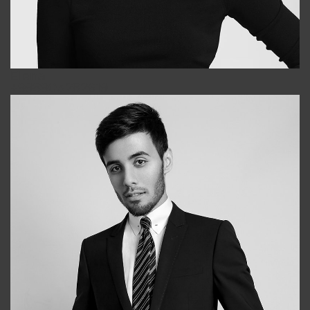
Elena
+998903282619