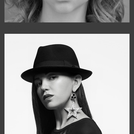
Galya
+998911648651