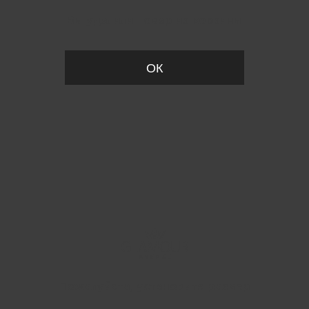
Вы удалили товар из корзины
ОК
Пожалуйста, установите размер