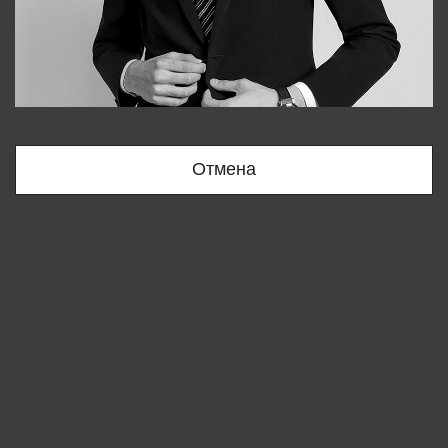
Bobur
+998909166696
Отмена