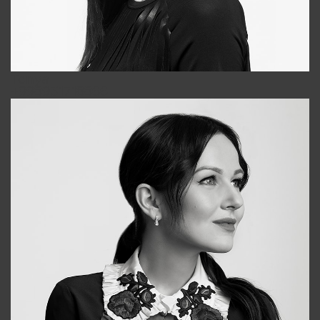
Tonya
+998931718866