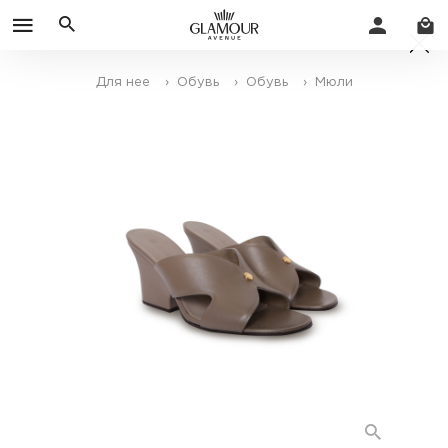
Для нее
› Обувь
› Обувь
› Мюли