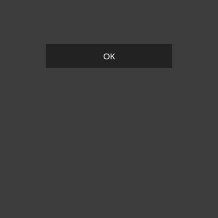
Вы удалили товар из корзины
ОК
Пожалуйста, установите размер