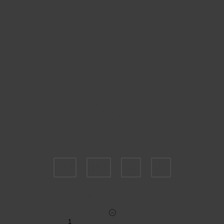
Пожалуйста, выберите размер EU
37.5
38.5
40
41
Укажите количество