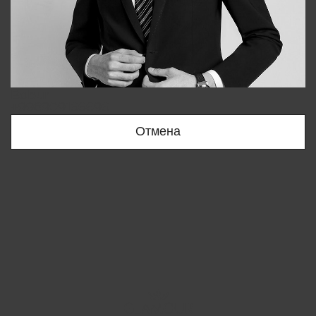
Bobur
+998909166696
Отмена