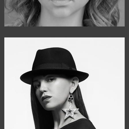
Galya
+998911648651