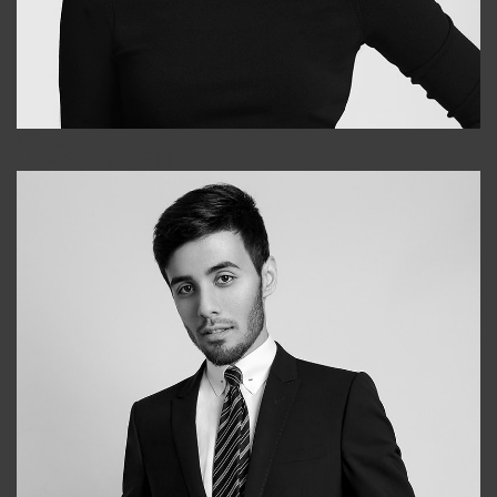
Elena
+998903282619