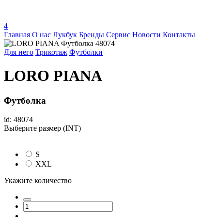
4
Главная
О нас
Лукбук
Бренды
Сервис
Новости
Контакты
Для него
Трикотаж
Футболки
LORO PIANA
Футболка
id: 48074
Выберите размер (INT)
S
XXL
Укажите количество