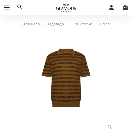
Для него
› Одежда
› Трикотаж
› Поло