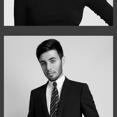
Elena
+998903282619