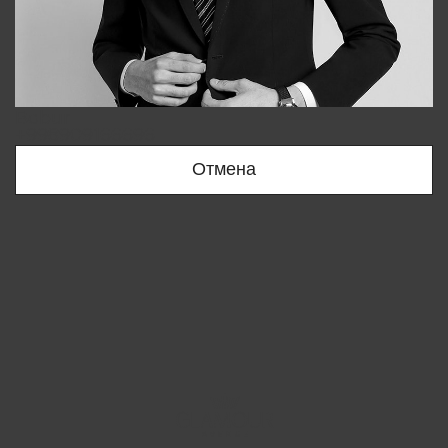
Bobur
+998909166696
Отмена