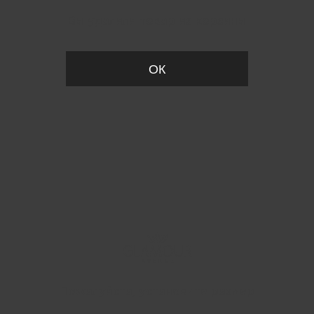
Вы удалили товар из корзины
ОК
Пожалуйста, установите размер