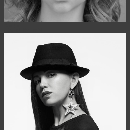
Galya
+998911648651