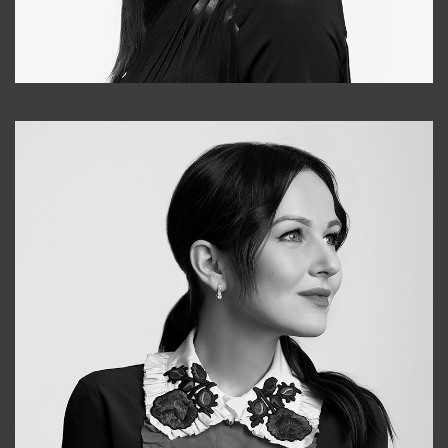
Tonya
+998931718866