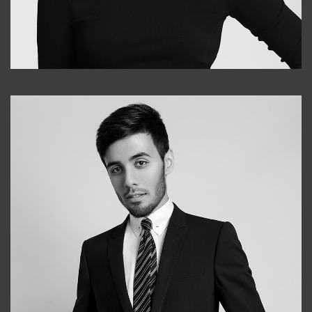
Elena
+998903282619