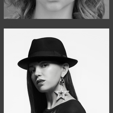
Galya
+998911648651