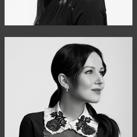
Tonya
+998931718866