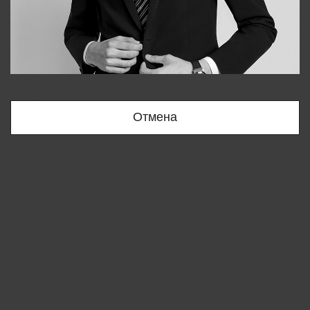
Bobur
+998909166696
Отмена