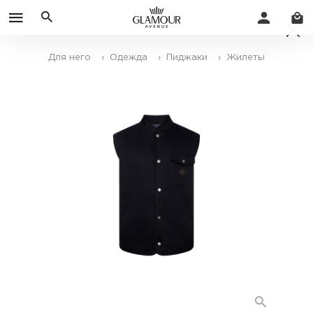
Для него
› Одежда
› Пиджаки
› Жилеты