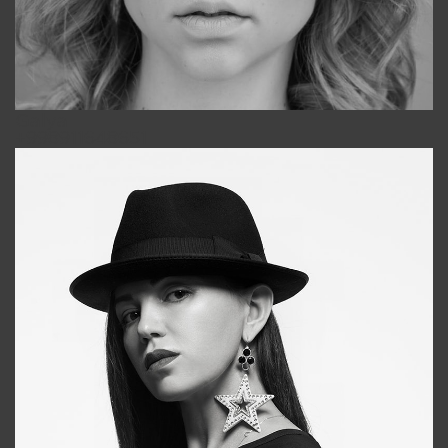
Galya
+998911648651