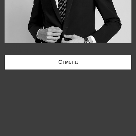
Bobur
+998909166696
Отмена