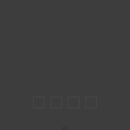
Пожалуйста, выберите размер INT
2
3
4
5
Укажите количество