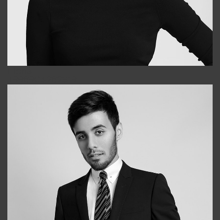
Elena
+998903282619