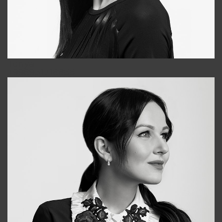
Tonya
+998931718866