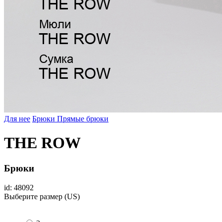
Для нее
Брюки
Прямые брюки
THE ROW
Брюки
id: 48092
Выберите размер (US)