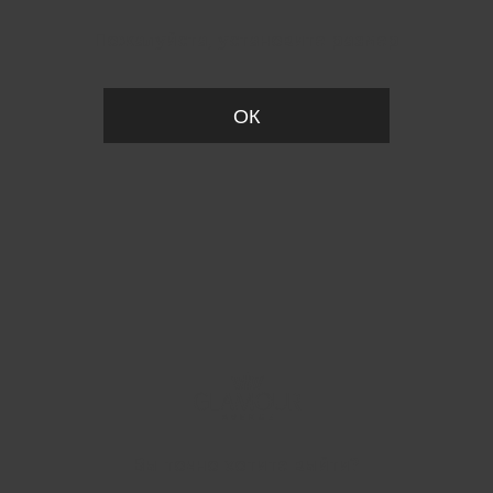
Пожалуйста, установите размер
ОК
Вы точно хотите выйти?