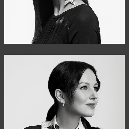
Tonya
+998931718866