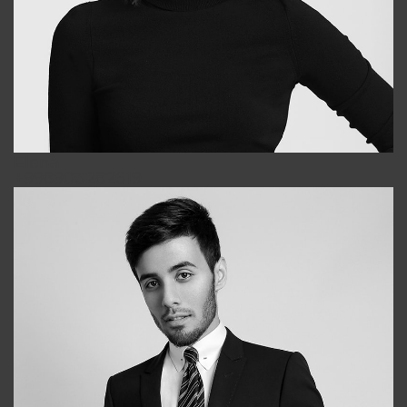
Elena
+998903282619