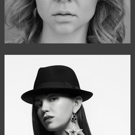
Galya
+998911648651