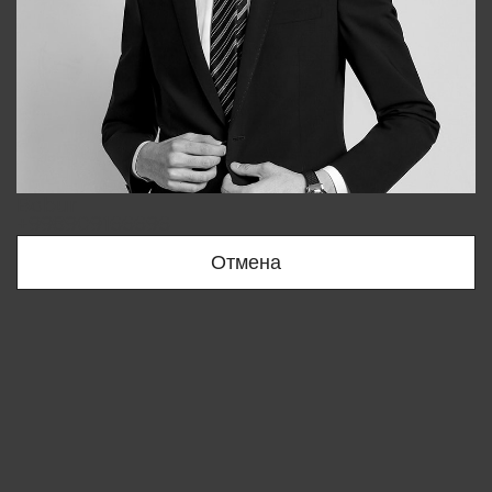
Bobur
+998909166696
Отмена