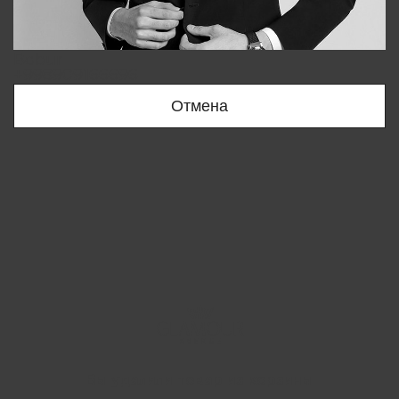
Bobur
+998909166696
Отмена
Вы удалили товар из корзины