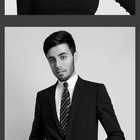
Elena
+998903282619