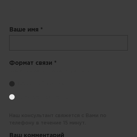
Запрос цены
Ваше имя *
Формат связи *
Выберите удобный способ получения цен.
Обратный звонок
Электронная почта
Наш консультант свяжется с Вами по
телефону в течение 15 минут.
Ваш комментарий