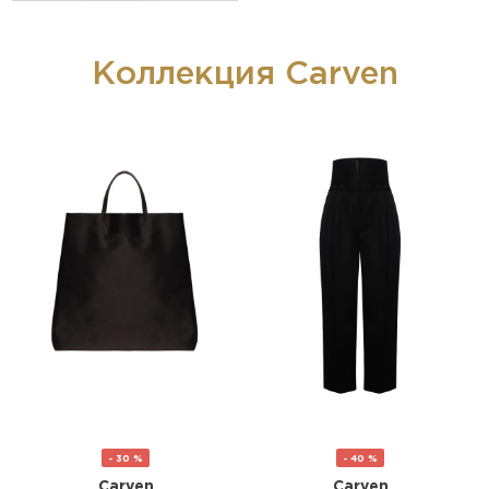
Коллекция Carven
- 30 %
- 40 %
Carven
Carven