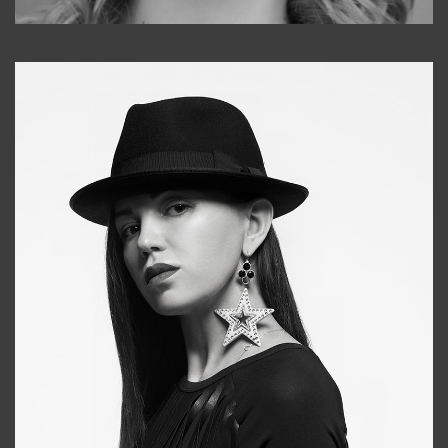
Galya
+998911648651