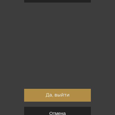
Вы точно хотите выйти?
Да, выйти
Отмена