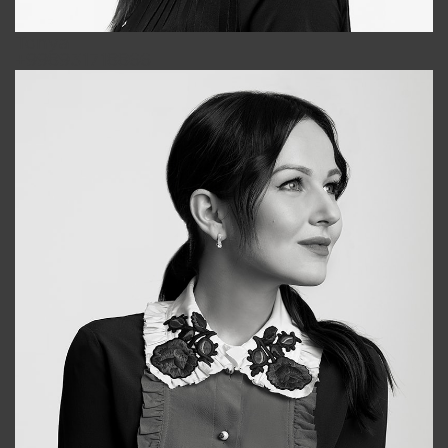
Tonya
+998931718866