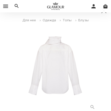
Для нее
› Одежда
› Топы
› Блузы