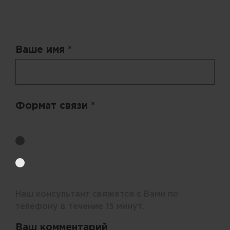
Запрос цены
Ваше имя *
Формат связи *
Выберите удобный способ получения цен.
Обратный звонок
Электронная почта
Наш консультант свяжется с Вами по
телефону в течение 15 минут.
Ваш комментарий