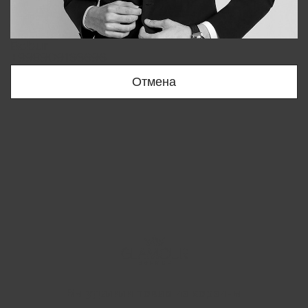
Bobur
+998909166696
Отмена
Вы удалили товар из корзины