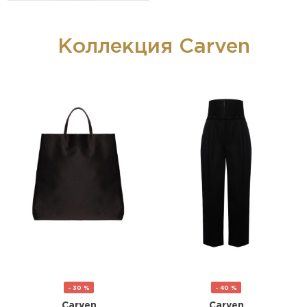
Коллекция Carven
- 30 %
- 40 %
Carven
Carven