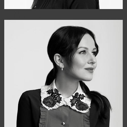
Tonya
+998931718866