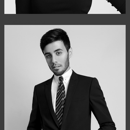
Elena
+998903282619