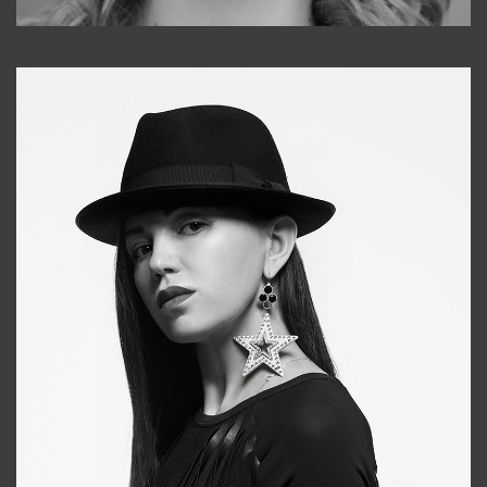
Galya
+998911648651