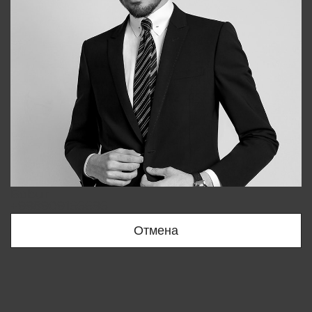
Bobur
+998909166696
Отмена