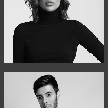
Elena
+998903282619