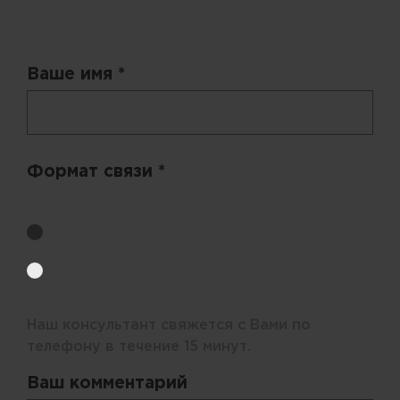
Запрос цены
Ваше имя *
Формат связи *
Выберите удобный способ получения цен.
Обратный звонок
Электронная почта
Наш консультант свяжется с Вами по
телефону в течение 15 минут.
Ваш комментарий