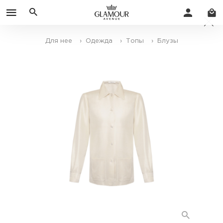
Для нее
› Одежда
› Топы
› Блузы