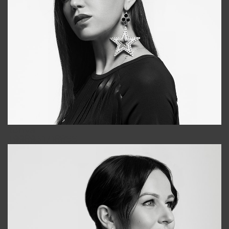
Tonya
+998931718866