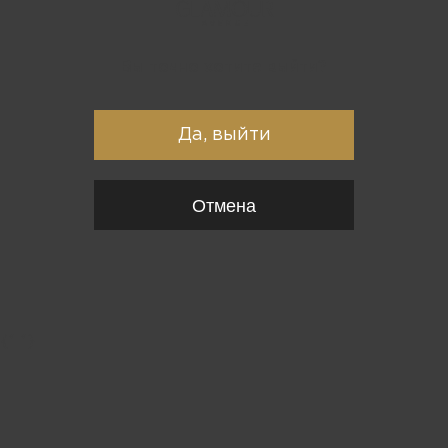
Вы точно хотите выйти?
Да, выйти
Отмена
{*
*}