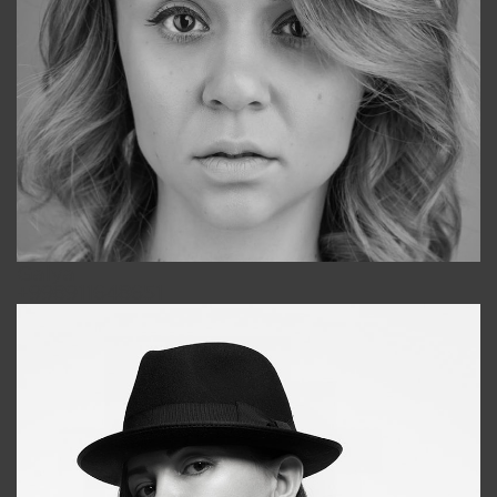
Galya
+998911648651