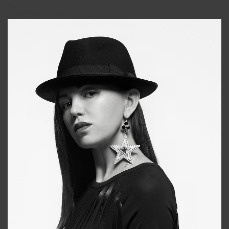
Galya
+998911648651