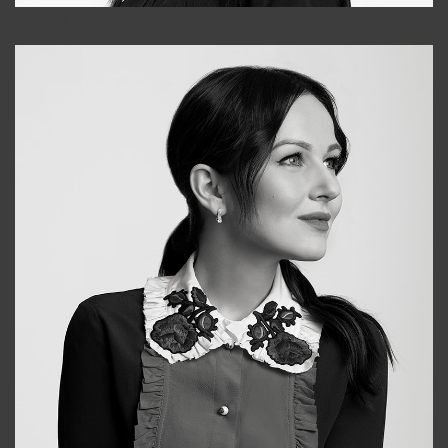
Tonya
+998931718866