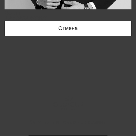
Bobur
+998909166696
Отмена
Вы удалили товар из корзины