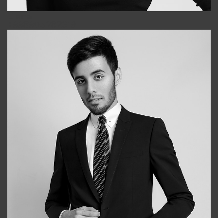
Elena
+998903282619