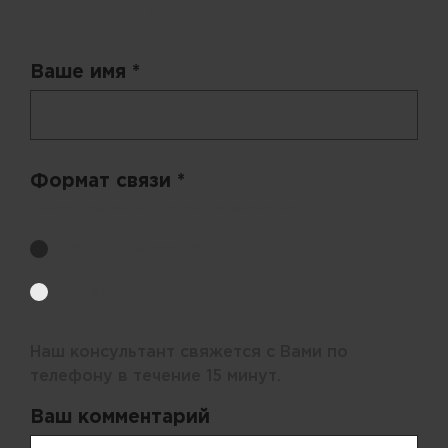
Запрос цены
Ваше имя *
Формат связи *
Выберите удобный способ получения цен.
Обратный звонок
Электронная почта
Наш консультант свяжется с Вами по
телефону в течение 15 минут.
Ваш комментарий