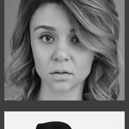
Galya
+998911648651