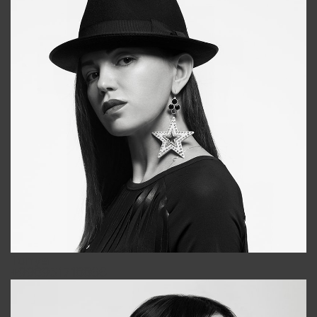
Tonya
+998931718866