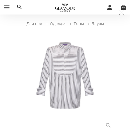
Для нее
› Одежда
› Топы
› Блузы