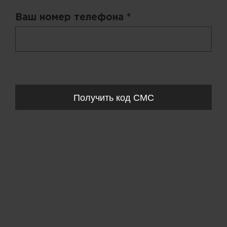
Ваш номер телефона *
+ 998
Запросы обрабатываются с 11:00-20:00 по будням (Пн-Пт)
Получить код СМС