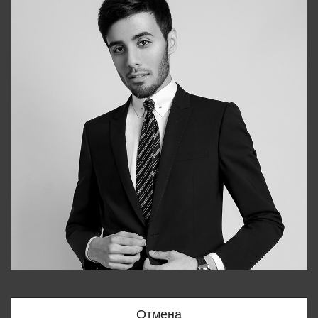
Bobur
+998909166696
Отмена