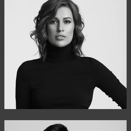
Elena
+998903282619