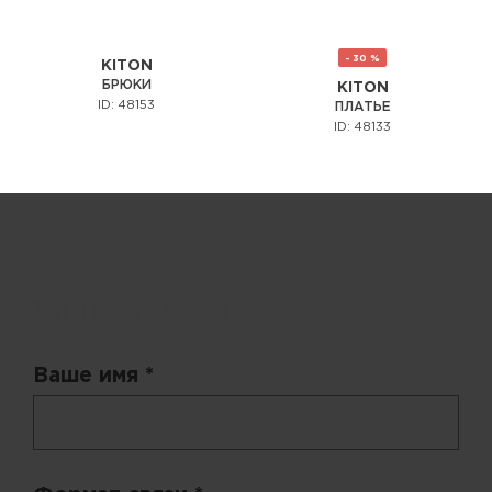
- 30 %
KITON
БРЮКИ
KITON
ID: 48153
ПЛАТЬЕ
ID: 48133
Запрос цены
Ваше имя *