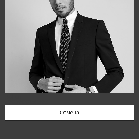
Bobur
+998909166696
Отмена