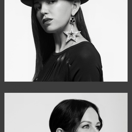
Tonya
+998931718866