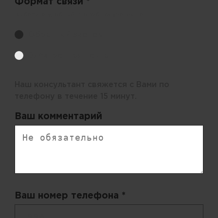
Формат связи *
Выберите удобный способ получения цен.
Обратный звонок
Электронная почта
Наш консультант свяжется с Вами по
телефону в течение 15 минут.
Ваш комментарий
Ваш номер телефона *
+ 998