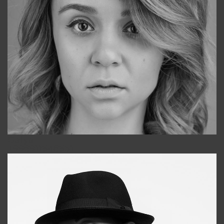
Galya
+998911648651