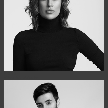
Elena
+998903282619