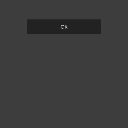
Пожалуйста, установите размер
ОК
Вы точно хотите выйти?