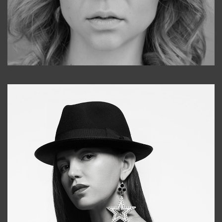
Galya
+998911648651