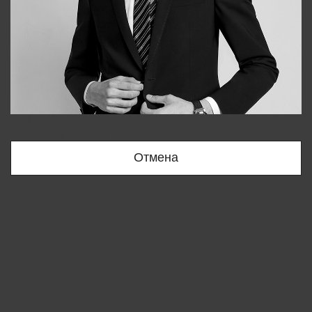
Bobur
+998909166696
Отмена