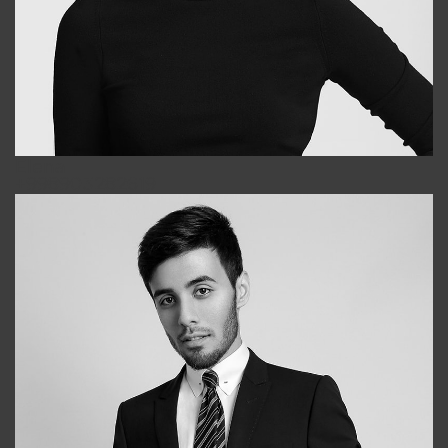
Elena
+998903282619