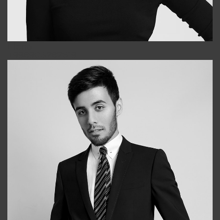
Elena
+998903282619