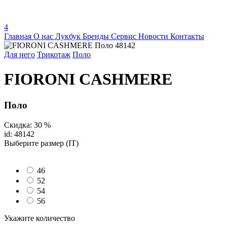
4
Главная
О нас
Лукбук
Бренды
Сервис
Новости
Контакты
Для него
Трикотаж
Поло
FIORONI CASHMERE
Поло
Скидка: 30 %
id: 48142
Выберите размер (IT)
46
52
54
56
Укажите количество