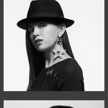
Tonya
+998931718866