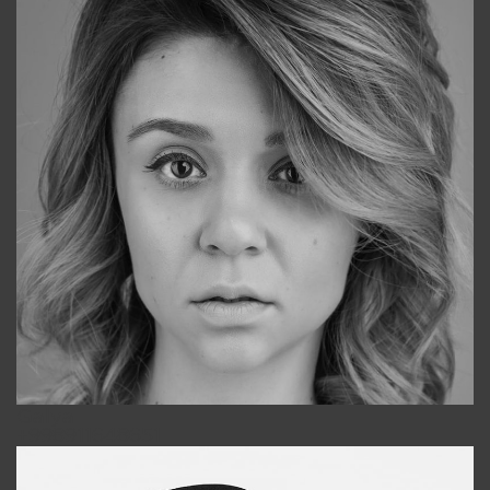
Galya
+998911648651