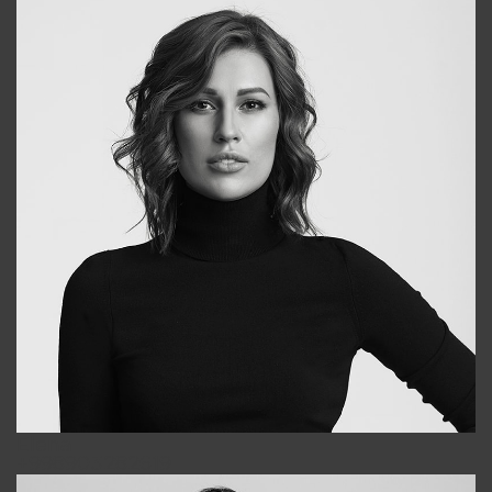
Elena
+998903282619