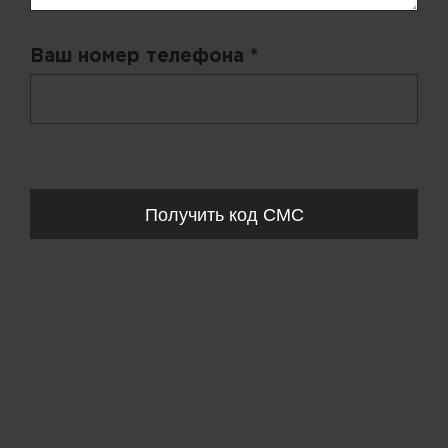
Ваш номер телефона *
+ 998
Запросы обрабатываются с 11:00-20:00 по будням (Пн-Пт)
Получить код СМС