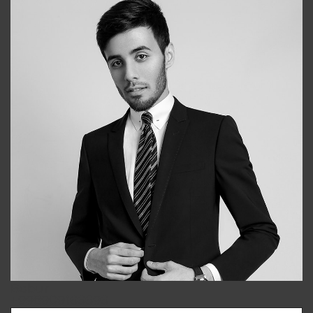
Bobur
+998909166696