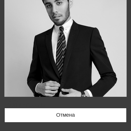
Bobur
+998909166696
Отмена