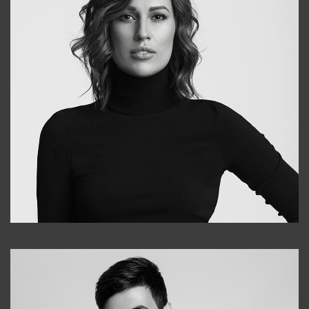
Elena
+998903282619