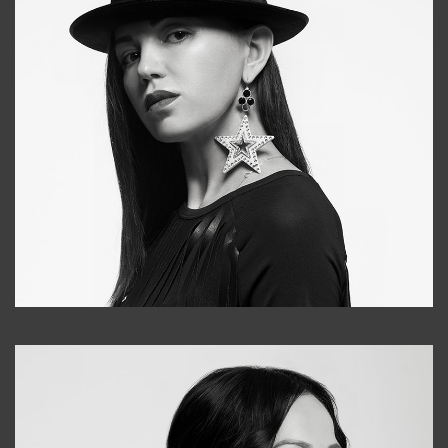
Tonya
+998931718866