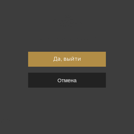
Вы точно хотите выйти?
Да, выйти
Отмена
{*
*}