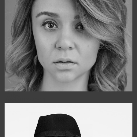
Galya
+998911648651