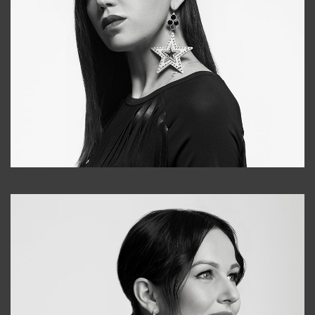
Tonya
+998931718866