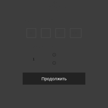
Пожалуйста, выберите размер INT
S
L
XL
XXL
Укажите количество
Продолжить