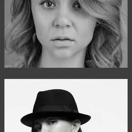
Galya
+998911648651