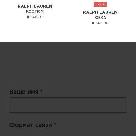
- 30 %
RALPH LAUREN
КОСТЮМ
RALPH LAUREN
ID: 48197
ЮБКА
ID: 48196
Запрос цены
Ваше имя *
Формат связи *
Выберите удобный способ получения цен.