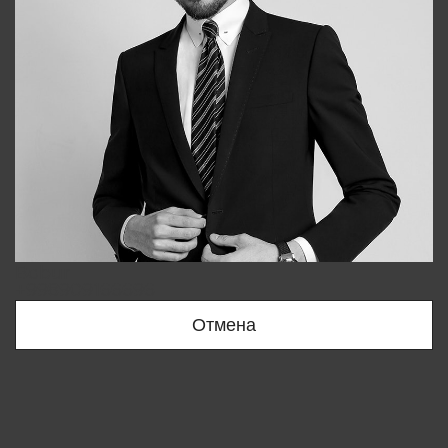
Bobur
+998909166696
Отмена