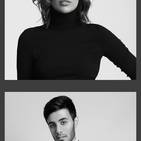
Elena
+998903282619