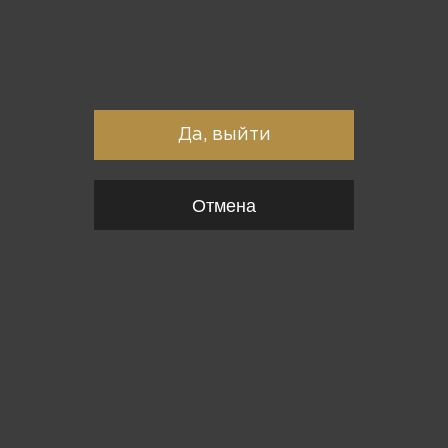
Вы точно хотите выйти?
Да, выйти
Отмена
{*
*}