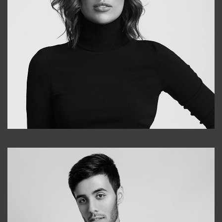
Elena
+998903282619