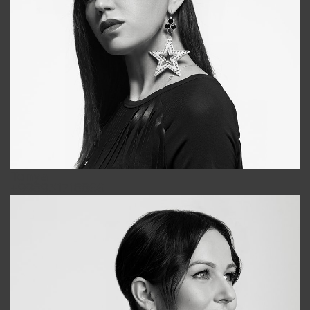
Tonya
+998931718866