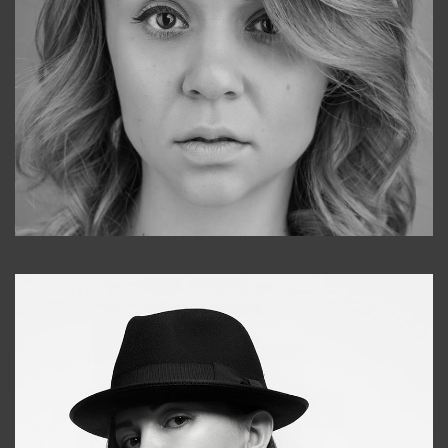
Galya
+998911648651