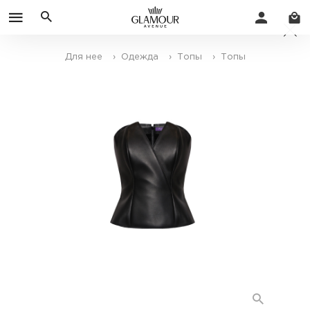
Для нее
› Одежда
› Топы
› Топы