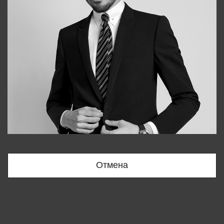
Bobur
+998909166696
Отмена