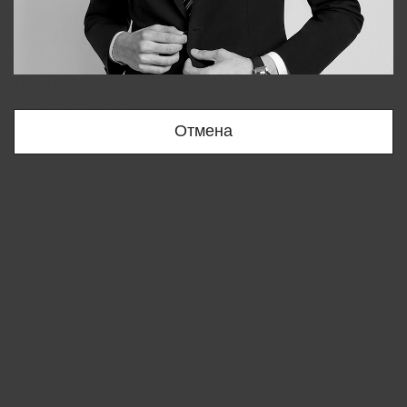
Bobur
+998909166696
Отмена