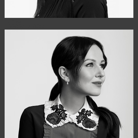
Tonya
+998931718866