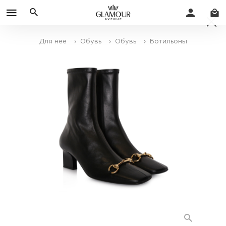
Для нее
› Обувь
› Обувь
› Ботильоны