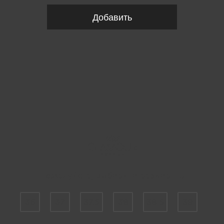
Добавить
Пожалуйста, выберите размер EU
36
37
37.5
38
38.5
39