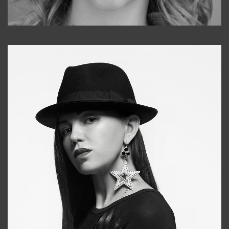
Galya
+998911648651