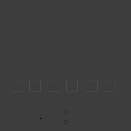
Пожалуйста, выберите размер EU
36
37
37.5
38
38.5
39
Укажите количество