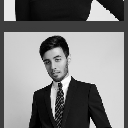
Elena
+998903282619