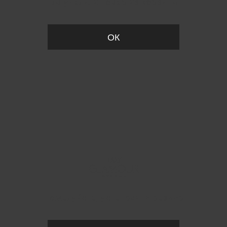
Вы удалили товар из корзины
ОК
Пожалуйста, установите размер