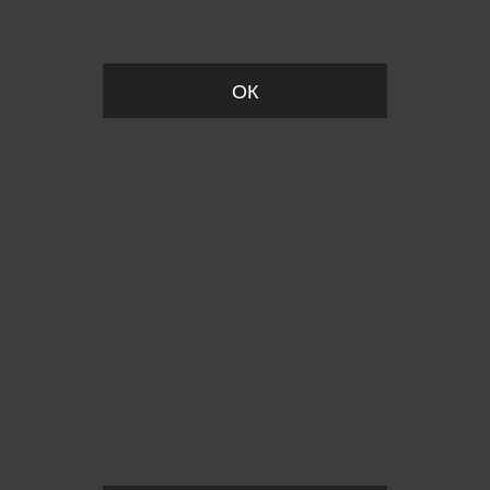
Вы удалили товар из корзины
ОК
Пожалуйста, установите размер