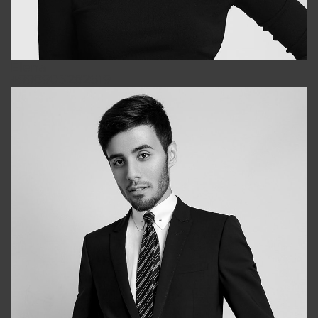
Elena
+998903282619