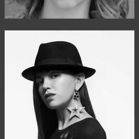
Galya
+998911648651