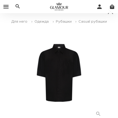
Для него
› Одежда
› Рубашки
› Casual рубашки