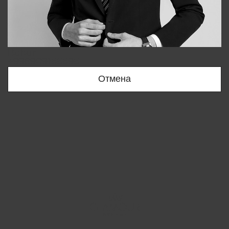
Bobur
+998909166696
Отмена