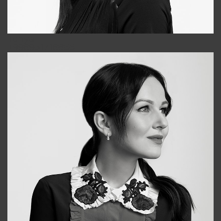
Tonya
+998931718866