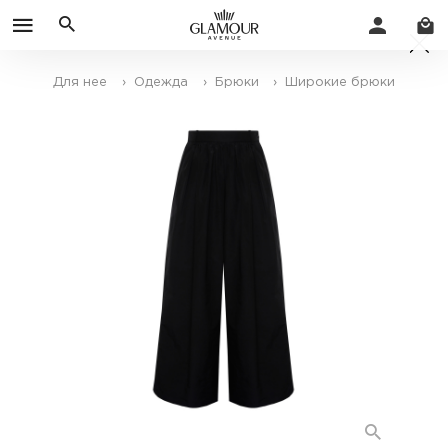
Для нее
› Одежда
› Брюки
› Широкие брюки