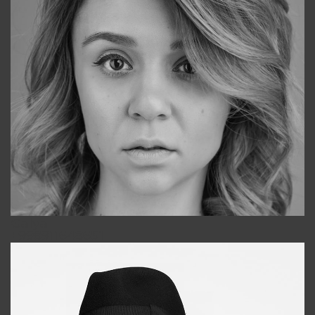
Galya
+998911648651