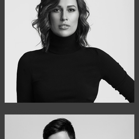
Elena
+998903282619