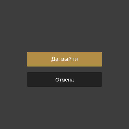
Вы точно хотите выйти?
Да, выйти
Отмена
{*
*}