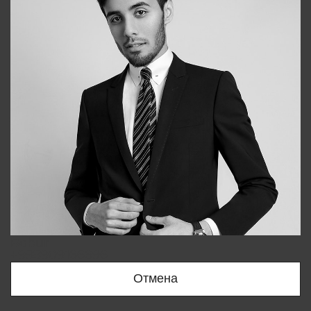
Bobur
+998909166696
Отмена