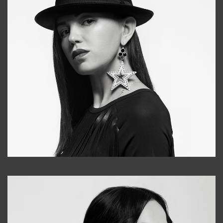
Tonya
+998931718866