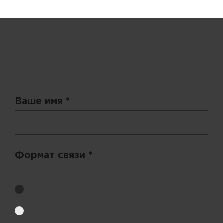
Запрос цены
Ваше имя *
Формат связи *
Выберите удобный способ получения цен.
Обратный звонок
Электронная почта