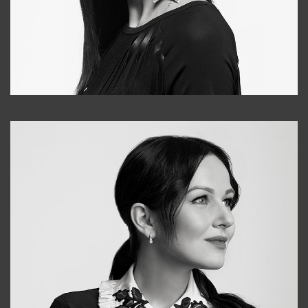
Tonya
+998931718866