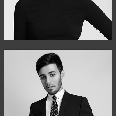
Elena
+998903282619