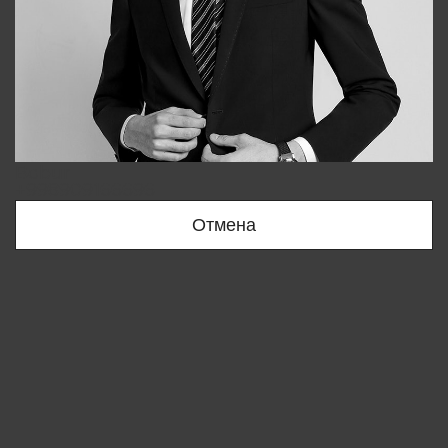
Bobur
+998909166696
Отмена