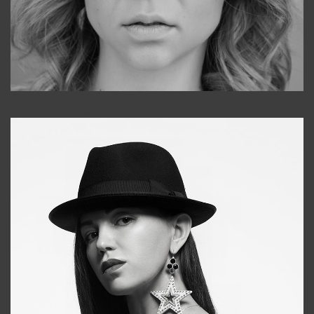
Galya
+998911648651