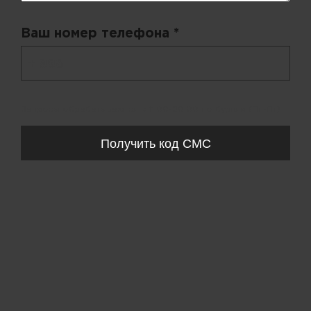
Ваш номер телефона *
+ 998
Запросы обрабатываются с 11:00-20:00 по будням (Пн-Пт)
Получить код СМС