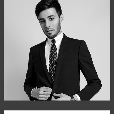
Bobur
+998909166696