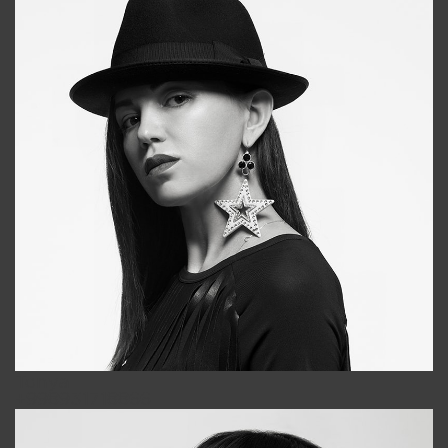
Tonya
+998931718866