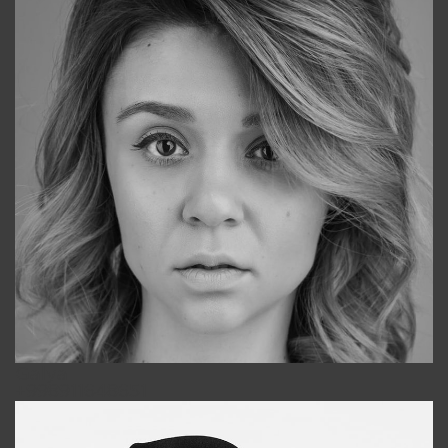
Galya
+998911648651