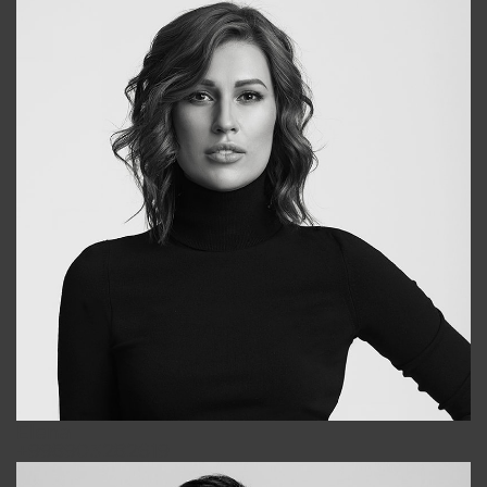
Elena
+998903282619