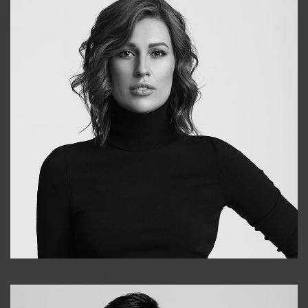
Elena
+998903282619