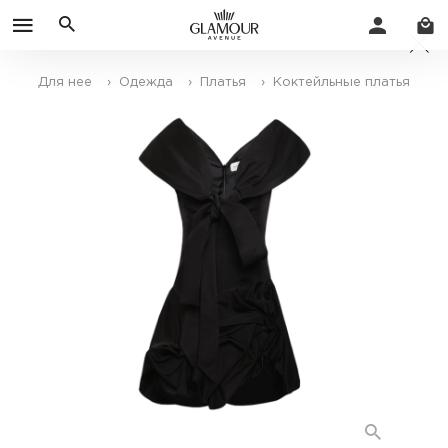
Для нее
› Одежда
› Платья
› Коктейльные платья