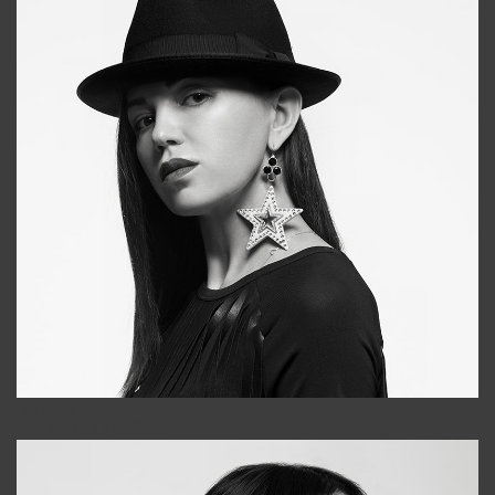
Tonya
+998931718866