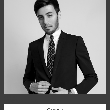
Bobur
+998909166696
Отмена