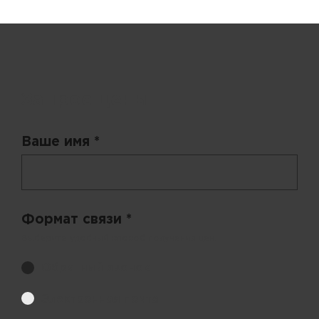
Запрос цены
Ваше имя *
Формат связи *
Выберите удобный способ получения цен.
Обратный звонок
Электронная почта