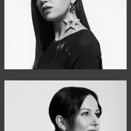
Tonya
+998931718866