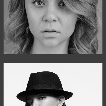
Galya
+998911648651