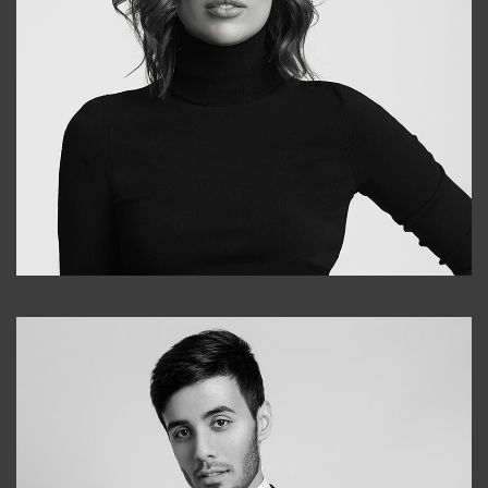
Elena
+998903282619