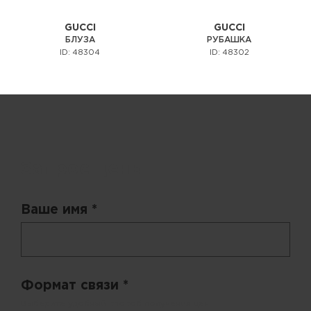
GUCCI
GUCCI
БЛУЗА
РУБАШКА
ID: 48304
ID: 48302
Запрос цены
Ваше имя *
Формат связи *
Выберите удобный способ получения цен.