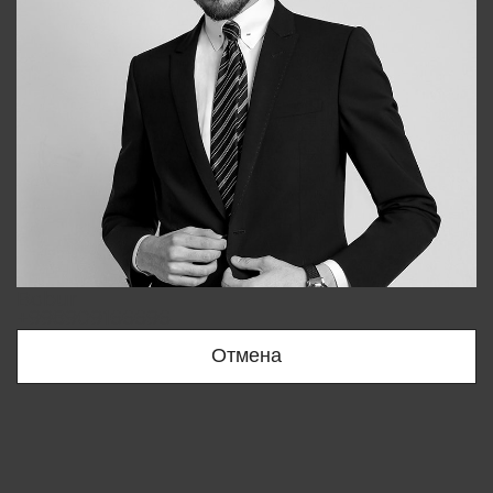
Bobur
+998909166696
Отмена