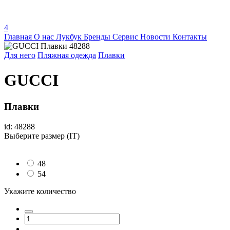
4
Главная
О нас
Лукбук
Бренды
Сервис
Новости
Контакты
Для него
Пляжная одежда
Плавки
GUCCI
Плавки
id: 48288
Выберите размер (IT)
48
54
Укажите количество