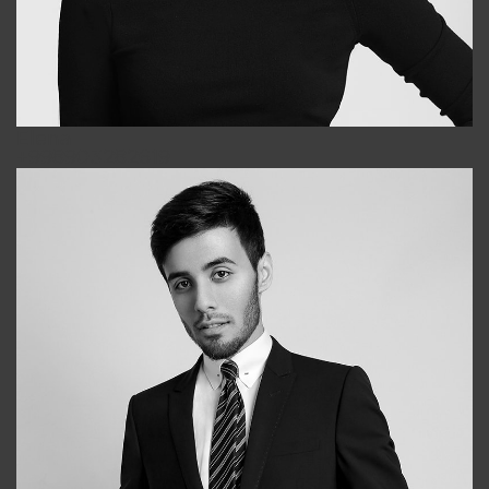
Elena
+998903282619