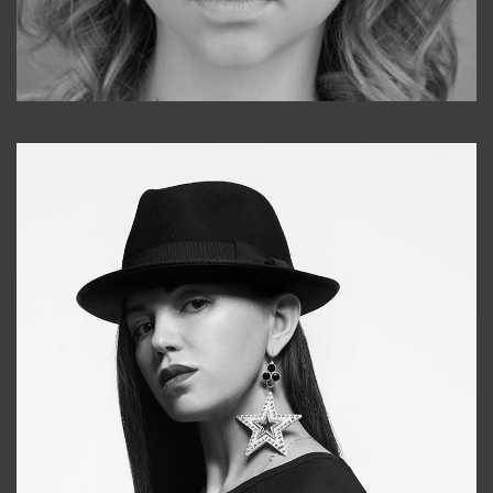
Galya
+998911648651