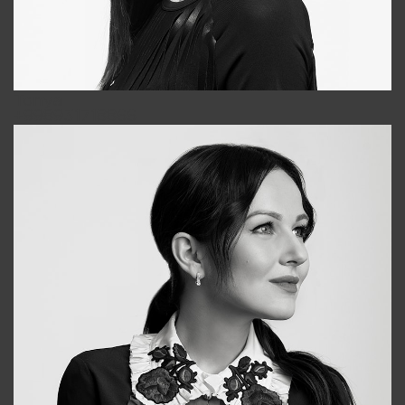
Tonya
+998931718866