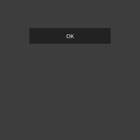
Вы удалили товар из корзины
ОК
Пожалуйста, установите размер