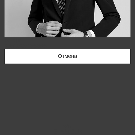
Bobur
+998909166696
Отмена