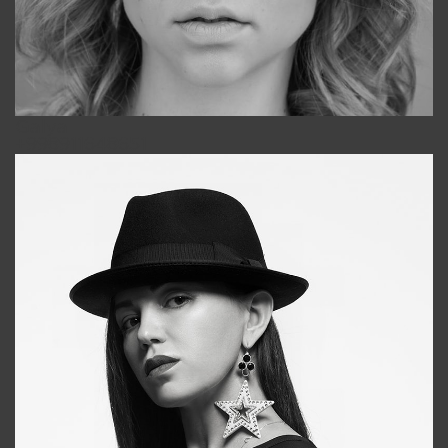
Galya
+998911648651