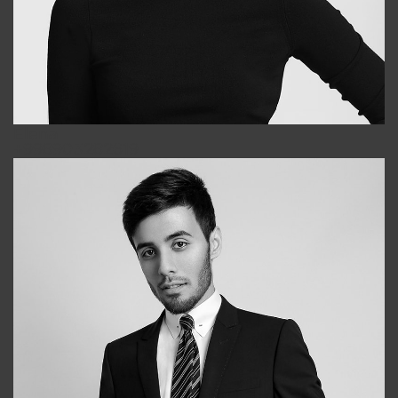
Elena
+998903282619