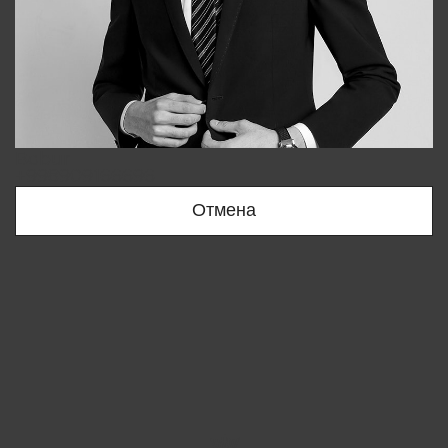
Bobur
+998909166696
Отмена