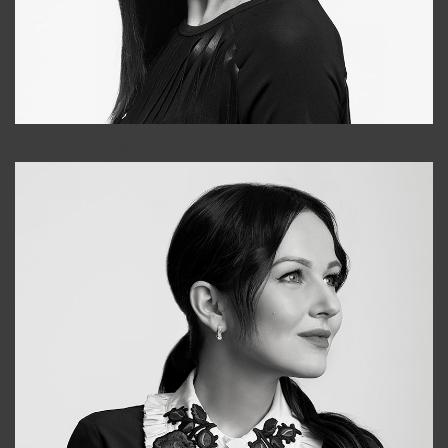
Tonya
+998931718866