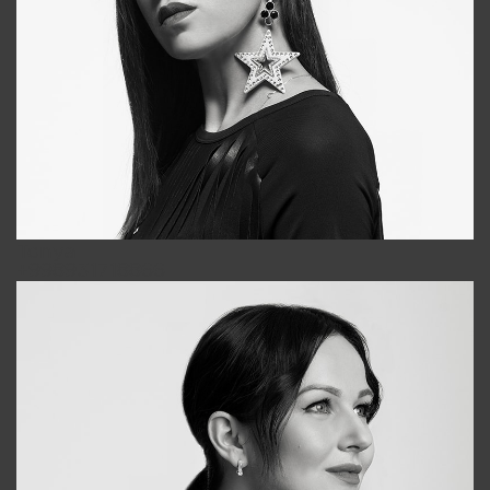
Tonya
+998931718866