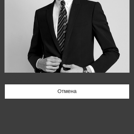
Bobur
+998909166696
Отмена