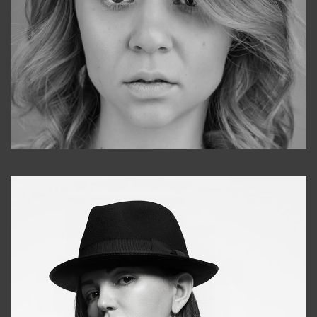
Galya
+998911648651