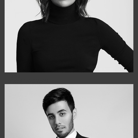
Elena
+998903282619