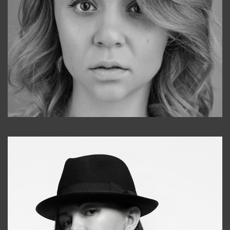
Galya
+998911648651