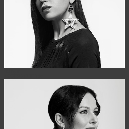
Tonya
+998931718866