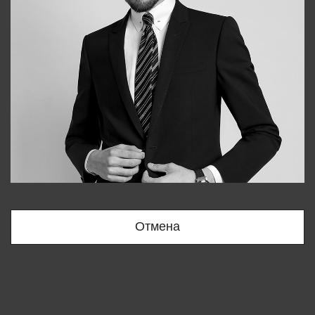
Bobur
+998909166696
Отмена