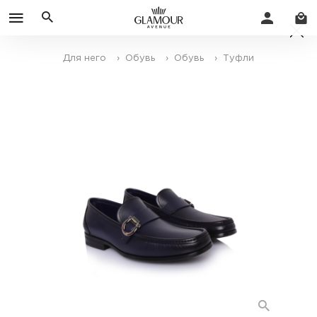
Для него
› Обувь
› Обувь
› Туфли