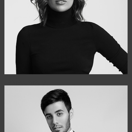
Elena
+998903282619