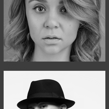
Galya
+998911648651