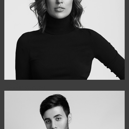
Elena
+998903282619