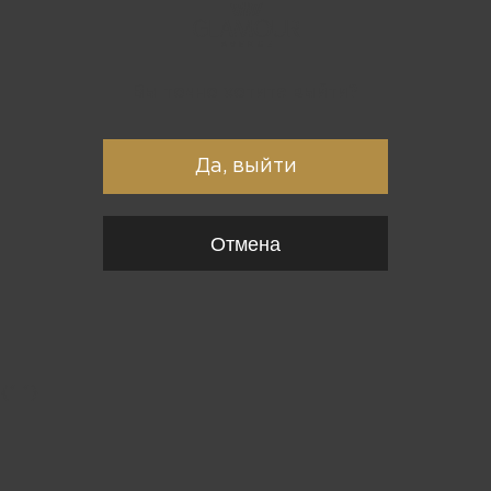
Вы точно хотите выйти?
Да, выйти
Отмена
{*
*}