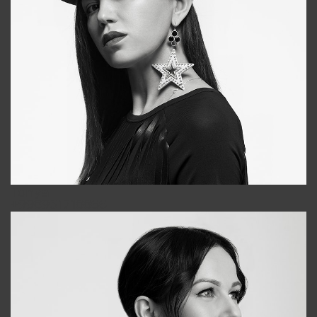
Tonya
+998931718866