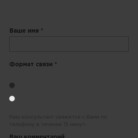
Запрос цены
Ваше имя *
Формат связи *
Выберите удобный способ получения цен.
Обратный звонок
Электронная почта
Наш консультант свяжется с Вами по
телефону в течение 15 минут.
Ваш комментарий