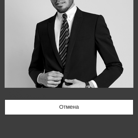
Bobur
+998909166696
Отмена