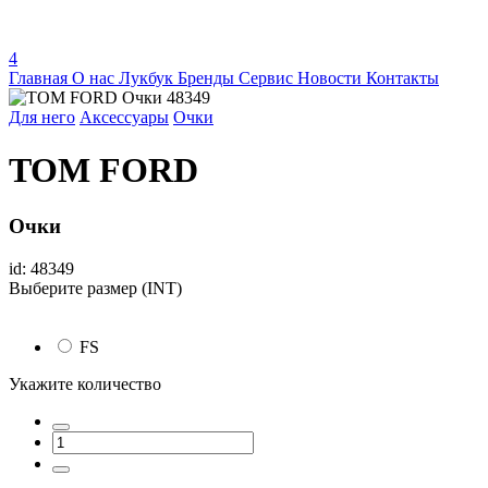
4
Главная
О нас
Лукбук
Бренды
Сервис
Новости
Контакты
Для него
Аксессуары
Очки
TOM FORD
Очки
id: 48349
Выберите размер (INT)
FS
Укажите количество