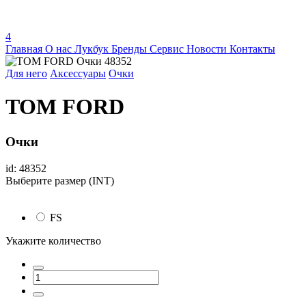
4
Главная
О нас
Лукбук
Бренды
Сервис
Новости
Контакты
Для него
Аксессуары
Очки
TOM FORD
Очки
id: 48352
Выберите размер (INT)
FS
Укажите количество